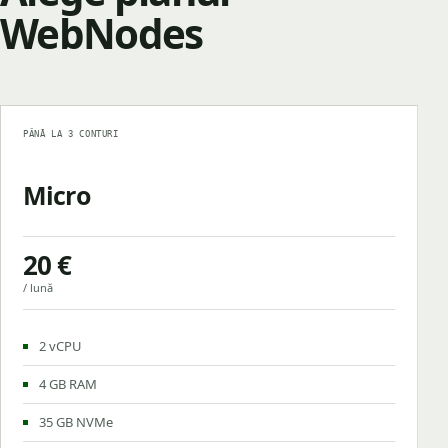
WebNodes
PÂNĂ LA 3 CONTURI
Micro
20 €
/ lună
2 vCPU
4 GB RAM
35 GB NVMe