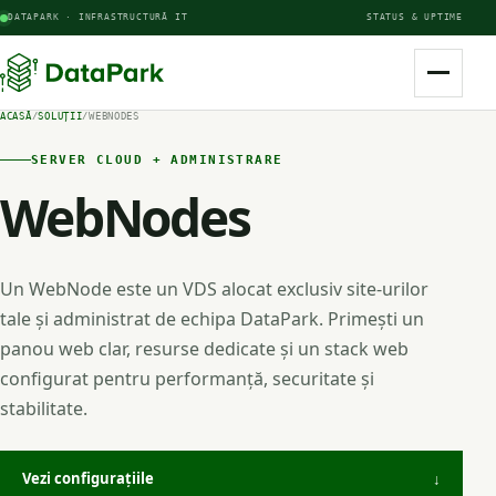
DATAPARK · INFRASTRUCTURĂ IT
STATUS & UPTIME
ACASĂ
/
SOLUȚII
/
WEBNODES
SERVER CLOUD + ADMINISTRARE
WebNodes
Un WebNode este un VDS alocat exclusiv site-urilor
tale și administrat de echipa DataPark. Primești un
panou web clar, resurse dedicate și un stack web
configurat pentru performanță, securitate și
stabilitate.
Vezi configurațiile
↓