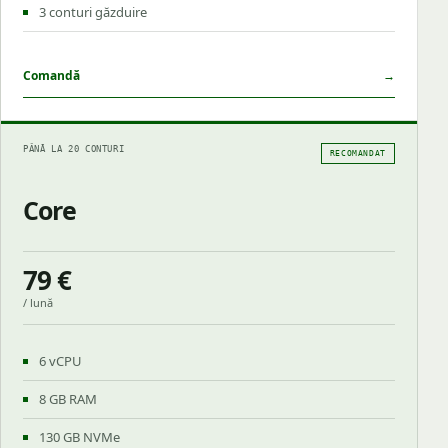
3 conturi găzduire
Comandă
→
PÂNĂ LA 20 CONTURI
RECOMANDAT
Core
79 €
/ lună
6 vCPU
8 GB RAM
130 GB NVMe