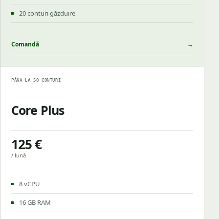
20 conturi găzduire
Comandă
→
PÂNĂ LA 50 CONTURI
Core Plus
125 €
/ lună
8 vCPU
16 GB RAM