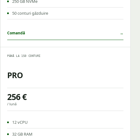
250 GB NVMe
50 conturi găzduire
Comandă
→
PÂNĂ LA 150 CONTURI
PRO
256 €
/ lună
12 vCPU
32 GB RAM